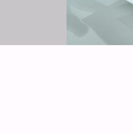
sche Anlagen
Betriebsstätten
Seminare
e
Newsletter
Leistungen
on
echnik
Bewertung und Beratung
Über Uns
, Verpackung,
Planung und
Engineering
g
Vermittlu
ng und
darf