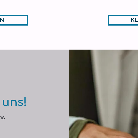
EN
K
 uns!
ms