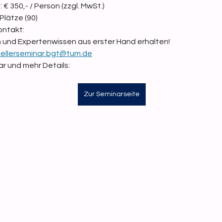
 € 350,- / Person (zzgl. MwSt.)
Plätze (90)
ntakt:
 und Expertenwissen aus erster Hand erhalten!
kellerseminar.bgt@tum.de
 und mehr Details: 
Zur Seminarseite
sche Anlagen
Betriebsstätten
Seminare
e