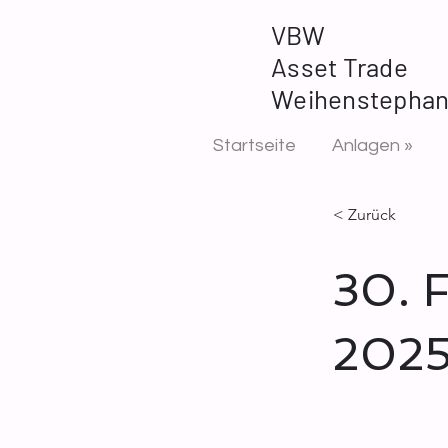
VBW
Asset Trade
Weihenstepha
Startseite
Anlagen »
< Zurück
30. 
202