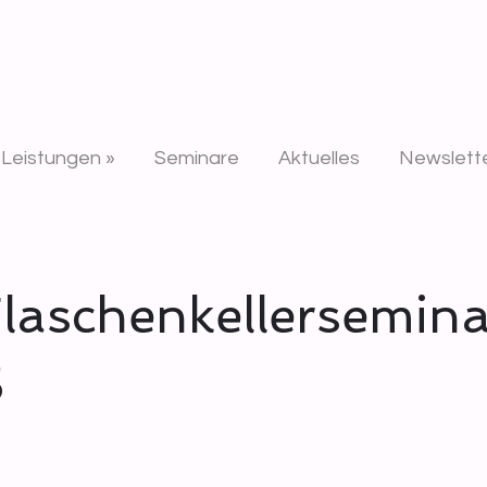
n
Leistungen »
Seminare
Aktuelles
Newslett
Flaschenkellersemina
5