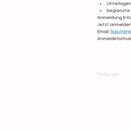
Unterlagen:
begrenzte 
Anmeldung & Ko
Jetzt anmelden
Email: 
flaschen
Anmeldeformular
Vorheriges
Techni
Angebot