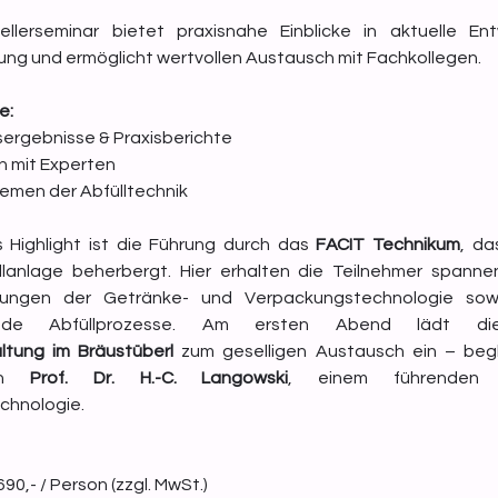
llerseminar bietet praxisnahe Einblicke in aktuelle Ent
ung und ermöglicht wertvollen Austausch mit Fachkollegen.
e:
ergebnisse & Praxisberichte
 mit Experten
emen der Abfülltechnik
 Highlight ist die Führung durch das 
FACIT Technikum
, da
lanlage beherbergt. Hier erhalten die Teilnehmer spannend
sungen der Getränke- und Verpackungstechnologie sowie
ltung im Bräustüberl
 zum geselligen Austausch ein – begle
on 
Prof. Dr. H.-C. Langowski
, einem führenden E
chnologie.
690,- / Person (zzgl. MwSt.)