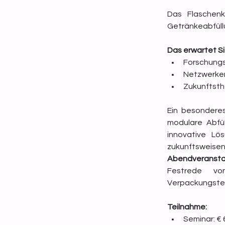
Das Flaschenke
Getränkeabfüll
Das erwartet Si
Forschungs
Netzwerken
Zukunftsth
Ein besonderes
modulare Abfül
innovative Lö
Abendveransta
Festrede v
Verpackungste
Teilnahme:
Seminar: € 