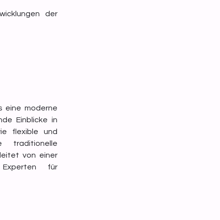
wicklungen der 
s eine moderne 
e Einblicke in 
 flexible und 
zukunftsweisende Abfüllprozesse. Am ersten Abend lädt die traditionelle 
itet von einer 
xperten für 