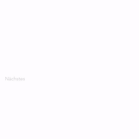
Nächstes
Newsletter
Abonnieren und Nichts