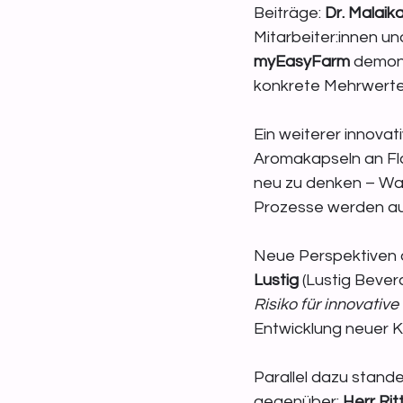
Beiträge: 
Dr. Malaik
Mitarbeiter:innen u
myEasyFarm
 demon
konkrete Mehrwerte 
Ein weiterer innovat
Aromakapseln an Fl
neu zu denken – Was
Prozesse werden aus
Neue Perspektiven a
Lustig
 (Lustig Bever
Risiko für innovative
Entwicklung neuer 
Parallel dazu stande
gegenüber: 
Herr Ri