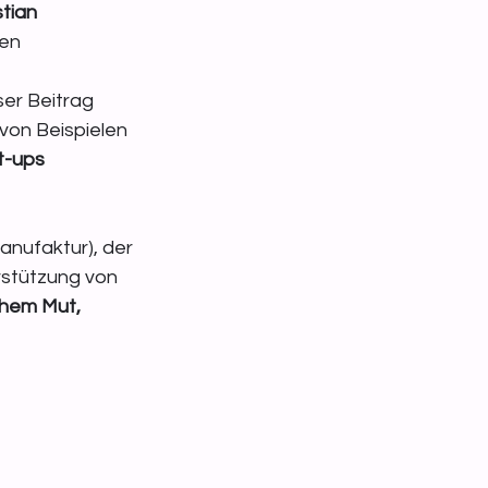
stian 
en 
er Beitrag 
on Beispielen 
t-ups 
anufaktur), der 
rstützung von 
hem Mut, 