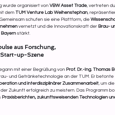
 wurde organisiert von 
VBW Asset Trade
, vertreten du
it dem 
TUM Venture Lab Weihenstephan
, repräsentie
 Gemeinsam schufen sie eine Plattform, die 
Wissenschaf
ernehmen
 vernetzt und die Innovationskraft der 
Brau- u
n Bayern
 stärkt.
lse aus Forschung, 
 Start-up-Szene
egann mit einer Begrüßung von 
Prof. Dr.-Ing. Thomas 
Brau- und Getränketechnologie an der TUM. Er betonte
peration und interdisziplinärer Zusammenarbeit
, um die
er Zukunft erfolgreich zu meistern. Das Programm bot
 
Praxisberichten, zukunftsweisenden Technologien und