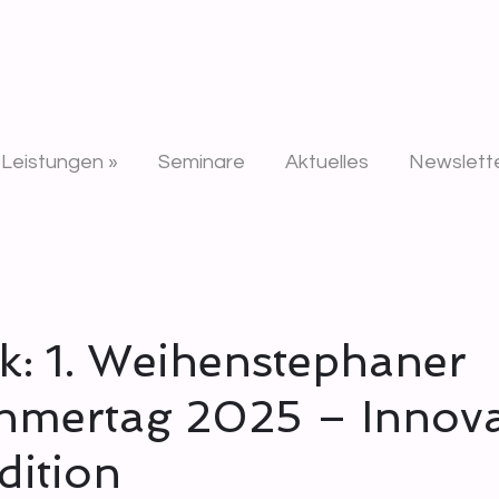
n
Leistungen »
Seminare
Aktuelles
Newslett
k: 1. Weihenstephaner
hmertag 2025 – Innova
adition