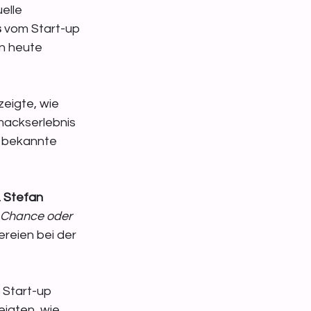
elle 
s
 vom Start-up 
n heute 
zeigte, wie 
ackserlebnis 
 bekannte 
. Stefan 
 Chance oder 
ereien bei der 
 Start-up 
zeigten, wie 