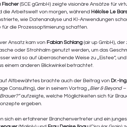
a Fischer
 (SCE gGmbH) zeigte visionäre Ansätze für virtu
nd die Arbeitswelt von morgen, während 
Héloïse Le Bar
strierte, wie Datenanalyse und KI-Anwendungen scho
für die Prozessoptimierung schaffen.
iver Ansatz kam von 
Fabian Schlang
 (air up GmbH), der 
asche oder Strohhalm genutzt werden, um das Geschm
ser wird so auf überraschende Weise zu „Eistee“, und
 einem anderen Blickwinkel betrachtet.
uf Altbewährtes brachte auch der Beitrag von 
Dr.-Ing
age Consulting), der in seinem Vortrag 
„Bier & Beyond –
 Brauer?“
 aufzeigte, welche Möglichkeiten sich für Brau
Konzepte ergeben.
n sich ein erfahrener Branchenvertreter und ein junges
ttenauer
 (Maliply) und 
Frau Denise Ilogu
 (Circular Grain) 