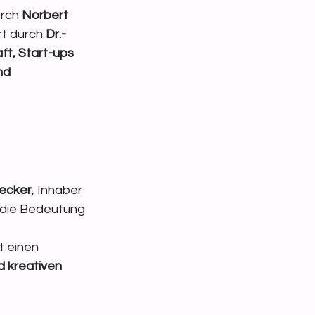
rch 
Norbert 
rt durch 
Dr.-
t, Start-ups 
nd 
Becker
, Inhaber 
 die Bedeutung 
 
 einen 
 kreativen 