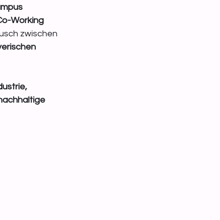
mpus 
o-Working 
ausch zwischen 
erischen 
ustrie, 
nachhaltige 