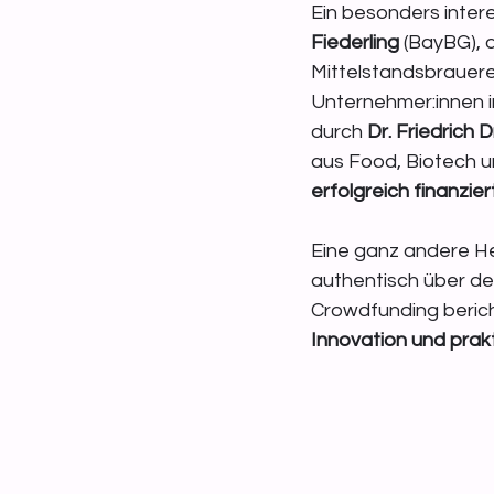
Ein besonders inter
Fiederling
 (BayBG),
Mittelstandsbrauerei
Unternehmer:innen i
durch 
Dr. Friedrich 
aus Food, Biotech u
erfolgreich finanzier
Eine ganz andere H
authentisch über de
Crowdfunding berich
Innovation und pra