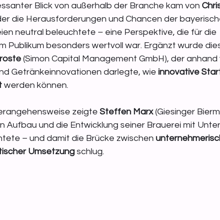
essanter Blick von außerhalb der Branche kam von 
Chri
 der die Herausforderungen und Chancen der bayerisch
en neutral beleuchtete – eine Perspektive, die für die 
m Publikum besonders wertvoll war. Ergänzt wurde dies
Droste
 (Simon Capital Management GmbH), der anhand v
nd Getränkeinnovationen darlegte, wie 
innovative Star
t
 werden können.
erangehensweise zeigte 
Steffen Marx
 (Giesinger Bierm
n Aufbau und die Entwicklung seiner Brauerei mit Unte
tete – und damit die Brücke zwischen 
unternehmerisc
ktischer Umsetzung
 schlug.