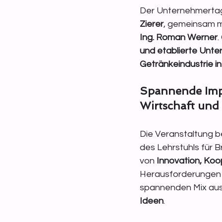
Der Unternehmertag
Zierer
, gemeinsam m
Ing. Roman Werner
.
und etablierte Unt
Getränkeindustrie i
Spannende Impu
Wirtschaft und
Die Veranstaltung b
des Lehrstuhls für 
von 
Innovation, Koo
Herausforderungen d
spannenden Mix aus
Ideen
.