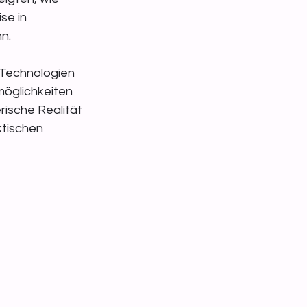
se in 
n.
 Technologien 
möglichkeiten 
rische Realität 
tischen 